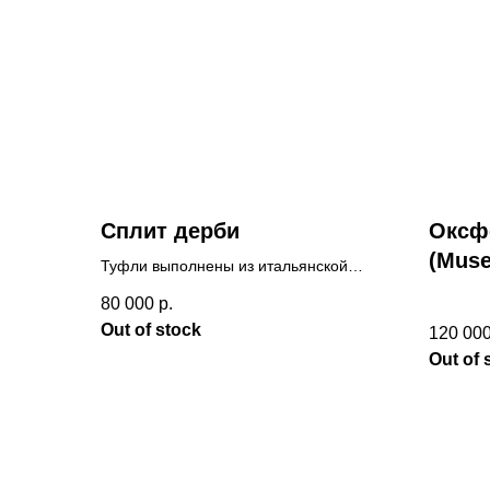
Сплит дерби
Оксф
(Muse
Туфли выполнены из итальянской
кожи краст и окрашены вручную.
80 000
р.
Возможно исполнение в любом цвете.
Out of stock
120 00
Out of 