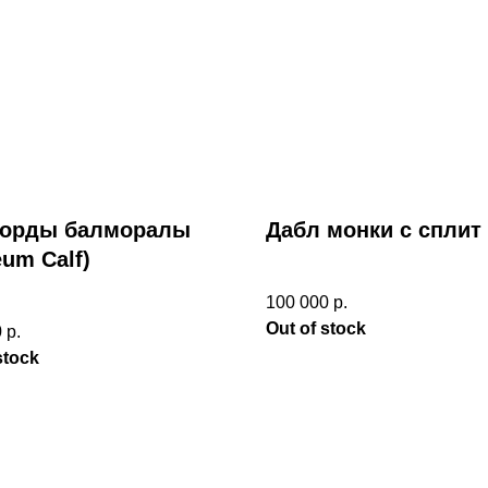
орды балморалы
Дабл монки с сплит
um Calf)
100 000
р.
Out of stock
0
р.
stock